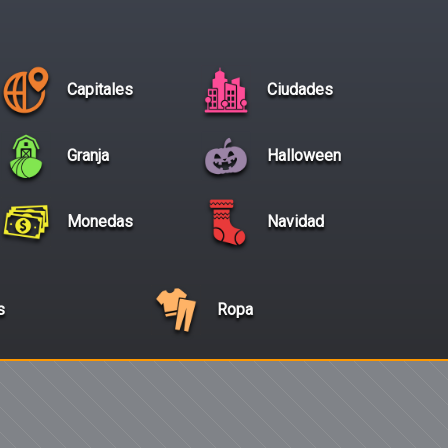
Capitales
Ciudades
Granja
Halloween
Monedas
Navidad
s
Ropa