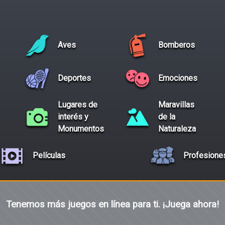
Aves
Bomberos
Deportes
Emociones
Lugares de
Maravillas
interés y
de la
Monumentos
Naturaleza
Películas
Profesione
Tenemos más juegos en línea para ti. ¡Juega ahora!