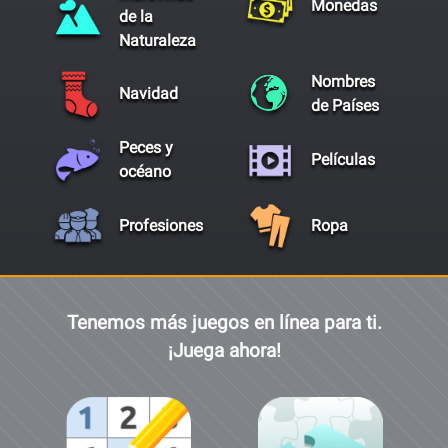
Monedas
de la
Naturaleza
Nombres
Navidad
de Países
Peces y
Películas
océano
Profesiones
Ropa
Tenemos más juegos en línea para ti.
¡Juega ahora!