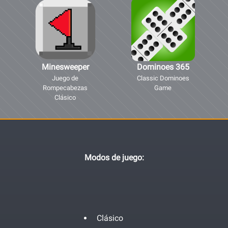
Minesweeper
Dominoes 365
Juego de
Classic Dominoes
Rompecabezas
Game
Clásico
Modos de juego:
Clásico