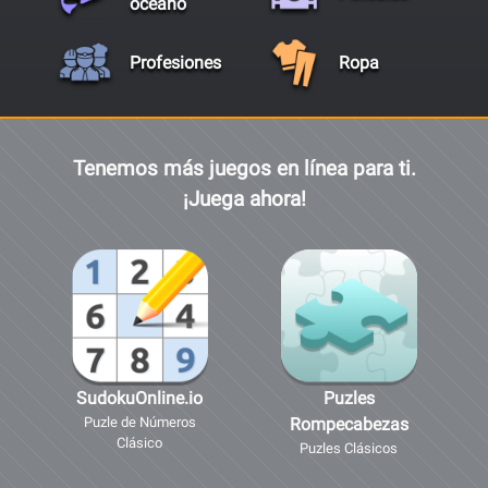
océano
Profesiones
Ropa
Tenemos más juegos en línea para ti.
¡Juega ahora!
SudokuOnline.io
Puzles
Puzle de Números
Rompecabezas
Clásico
Puzles Clásicos