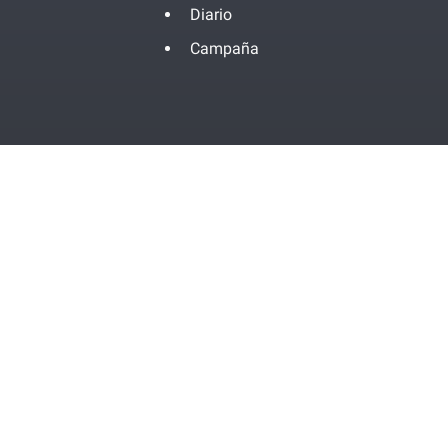
Diario
Campaña
Contacta
Política de Privacidad
Términos de Servicio