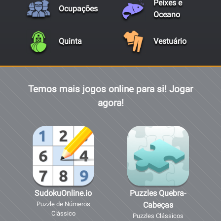
Peixes e
Ocupações
Oceano
Quinta
Vestuário
Temos mais jogos online para si! Jogar
agora!
SudokuOnline.io
Puzzles Quebra-
Puzzle de Números
Cabeças
Clássico
Puzzles Clássicos