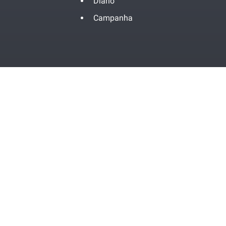
Diário
Campanha
Contatos
Política de Privacidade
Termos de Serviço