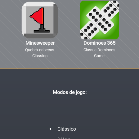
Minesweeper
Dominoes 365
Quebra-cabeças
Classic Dominoes
Clássico
Game
Modos de jogo:
Clássico